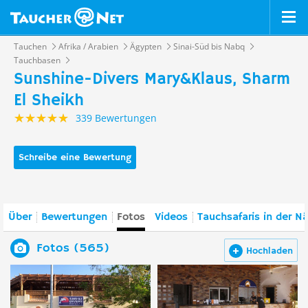
Tauchen
Afrika / Arabien
Ägypten
Sinai-Süd bis Nabq
Tauchbasen
Sunshine-Divers Mary&Klaus, Sharm
El Sheikh
339 Bewertungen
Schreibe eine Bewertung
Über
Bewertungen
Fotos
Videos
Tauchsafaris in der N
Fotos (565)
Hochladen