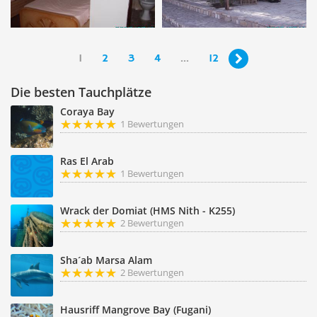
1
2
3
4
...
12

Die besten Tauchplätze
Coraya Bay
1 Bewertungen
Ras El Arab
1 Bewertungen
Wrack der Domiat (HMS Nith - K255)
2 Bewertungen
Sha´ab Marsa Alam
2 Bewertungen
Hausriff Mangrove Bay (Fugani)