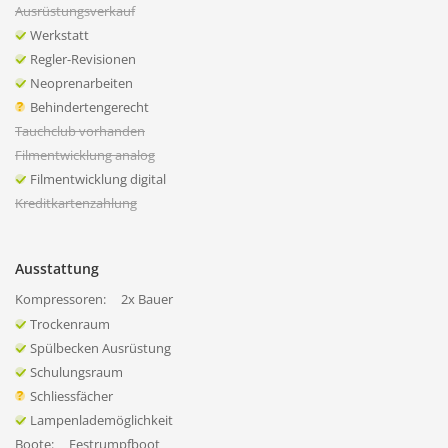
Ausrüstungsverkauf
Werkstatt
Regler-Revisionen
Neoprenarbeiten
Behindertengerecht
Tauchclub vorhanden
Filmentwicklung analog
Filmentwicklung digital
Kreditkartenzahlung
Ausstattung
Kompressoren:
2x Bauer
Trockenraum
Spülbecken Ausrüstung
Schulungsraum
Schliessfächer
Lampenlademöglichkeit
Boote:
Festrumpfboot