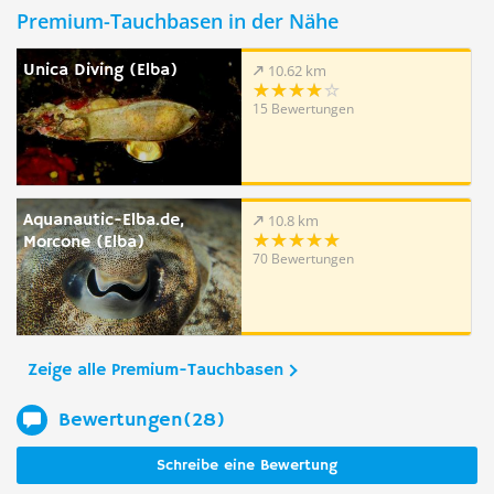
Premium-Tauchbasen in der Nähe
Unica Diving (Elba)
10.62 km
15 Bewertungen
Aquanautic-Elba.de,
10.8 km
Morcone (Elba)
70 Bewertungen
Zeige alle Premium-Tauchbasen
Bewertungen(28)
Schreibe eine Bewertung