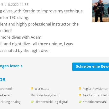
31.10.2022 11:35
g dives with Kerstin to improve my technique
 for TEC diving.
tient and highly professional instructor, the
n find!
 more dives with Adam:
ft and night dive - all three unique, I was
fascinated by the night dive!
ungen lesen
Schreibe eine Bew
os
sverkauf
Werkstatt
Regler-Revisionen
rbeiten
Behindertengerecht
Tauchclub vorha
icklung analog
Filmentwicklung digital
Kreditkartenzahl