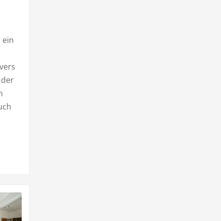
 ein
I
vers
 der
m
uch