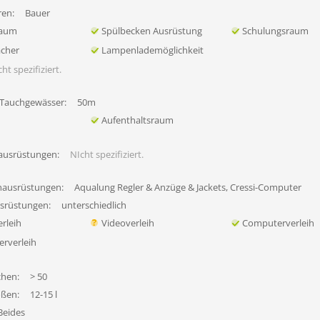
en:
Bauer
raum
Spülbecken Ausrüstung
Schulungsraum
ächer
Lampenlademöglichkeit
ht spezifiziert.
 Tauchgewässer:
50m
Aufenthaltsraum
ausrüstungen:
NIcht spezifiziert.
hausrüstungen:
Aqualung Regler & Anzüge & Jackets, Cressi-Computer
usrüstungen:
unterschiedlich
rleih
Videoverleih
Computerverleih
erverleih
chen:
> 50
ößen:
12-15 l
Beides