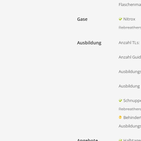
Flaschenmat
Gase
Nitrox
Rebreather
Ausbildung
Anzahl TLs:
Anzahl Guid
Ausbildung
Ausbildung 
Schnupp
Rebreather
Behinder
Ausbildung
Angebote
Halbtage