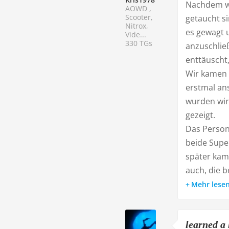
Nachdem wi
AOWD ,
Scooter,
getaucht si
Nitrox,
es gewagt 
Vide...
330 TGs
anzuschlie
enttäuscht,
Wir kamen 
erstmal an
wurden wir
gezeigt.
Das Person
beide Super
später kam
auch, die b
Mehr lese
learned a 