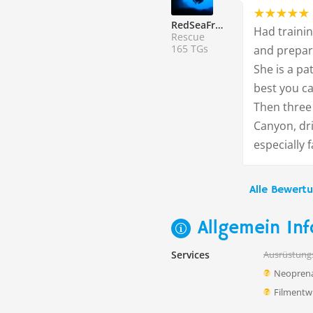
RedSeaFreak
Had trainin
Rescue
165 TGs
and prepare
She is a pa
best you ca
Then three
Canyon, dri
especially 
Alle Bewert
Allgemein Inf
Services
Ausrüstung
Neoprena
Filmentw