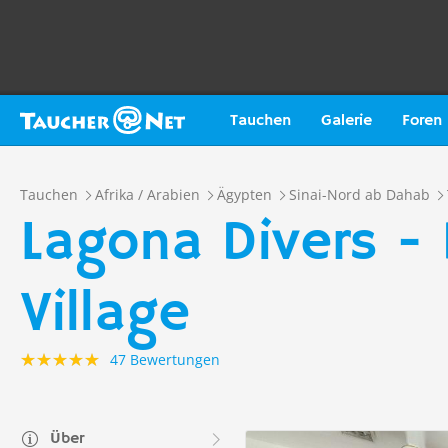
Tauchen
Galerie
Foren
Tauchen
Afrika / Arabien
Ägypten
Sinai-Nord ab Dahab
Lagona Divers -
Village
47 Bewertungen
Über