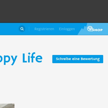
Registrieren
Einloggen

py Life
Schreibe eine Bewertung