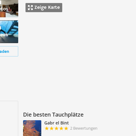
Zeige Karte
otos
deos
aden
Die besten Tauchplätze
Gabr el Bint
2 Bewertungen