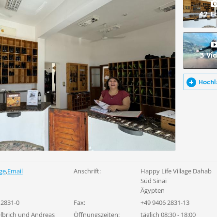
42 F
3 Vi
Hochl
ge
,
Email
Anschrift:
Happy Life Village Dahab
Süd Sinai
Ägypten
 2831-0
Fax:
+49 9406 2831-13
Olbrich und Andreas
Öffnungszeiten:
täglich 08:30 - 18:00