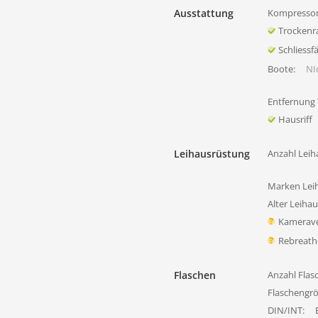
Ausstattung
Kompressor
Trocken
Schliessf
Boote:
NIc
Entfernung
Hausriff
Leihausrüstung
Anzahl Leih
Marken Lei
Alter Leiha
Kamerave
Rebreath
Flaschen
Anzahl Flas
Flaschengr
DIN/INT: