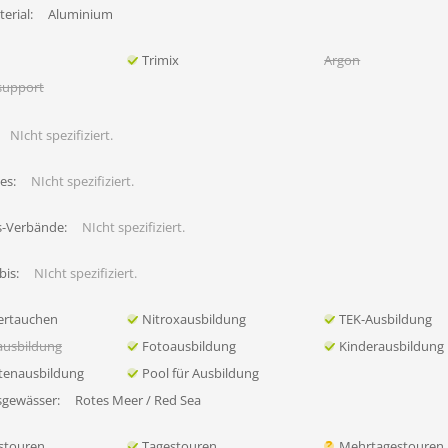
erial:
Aluminium
Trimix
Argon
support
NIcht spezifiziert.
es:
NIcht spezifiziert.
s-Verbände:
NIcht spezifiziert.
bis:
NIcht spezifiziert.
ertauchen
Nitroxausbildung
TEK-Ausbildung
ausbildung
Fotoausbildung
Kinderausbildung
tenausbildung
Pool für Ausbildung
sgewässer:
Rotes Meer / Red Sea
stouren
Tagestouren
Mehrtagestouren