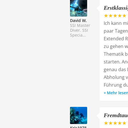
Erstklass
David W.
Ich kann m
SSI Master
Diver. SSI
paar Tagen 
Specia...
Extended R
zu gehen wa
Thematik b
starten. A
genau das R
Abholung vi
Führung dur
Mehr lese
Fremdtau
Kris1978