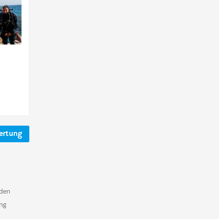
ertung
nden
ung