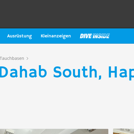
Ausrüstung
Kleinanzeigen
Tauchbasen
 Dahab South, Hap