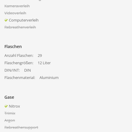
Kameraverleih
Videoverleih
Computerverleih
Rebreatherverleih
Flaschen
Anzahl Flaschen:
29
Flaschengrößen:
12 Liter
DIN/INT:
DIN
Flaschenmaterial:
Aluminium
Gase
Nitrox
Trimix
Argon
Rebreathersupport