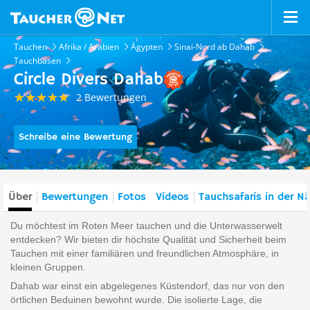
Tauchen
Afrika / Arabien
Ägypten
Sinai-Nord ab Dahab
Tauchbasen
Circle Divers Dahab
2 Bewertungen
Schreibe eine Bewertung
Über
Bewertungen
Fotos
Videos
Tauchsafaris in der N
Du möchtest im Roten Meer tauchen und die Unterwasserwelt
entdecken? Wir bieten dir höchste Qualität und Sicherheit beim
Tauchen mit einer familiären und freundlichen Atmosphäre, in
kleinen Gruppen.
Dahab war einst ein abgelegenes Küstendorf, das nur von den
örtlichen Beduinen bewohnt wurde. Die isolierte Lage, die