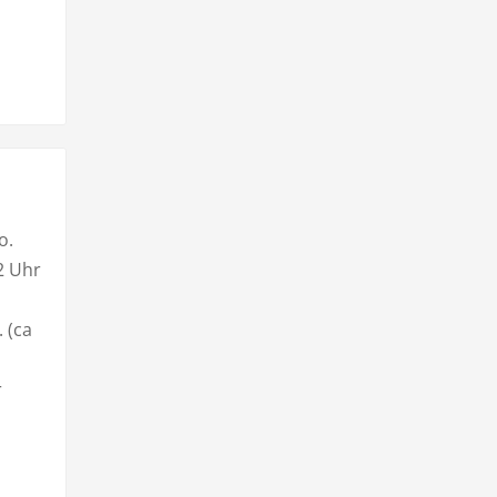
o.
2 Uhr
 (ca
r