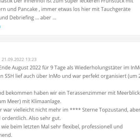
Plastik Der Innenhof ist zum super leckeren Frühstück mit
iern und Pancake , immer etwas los hier mit Tauchgeräte
nd Debriefing … aber ...
n
21.09.2022 13:23
Ende August 2022 für 9 Tage als Wiederholungstäter im InM
n SSH lief auch über InMo und war perfekt organisiert (um 
d bekommen haben wir ein Terassenzimmer mit Meerblick.
um Meer) mit Klimaanlage.
 war vielleicht nicht mehr im **** Sterne Topzustand, abe
ordentlich. Also sehr gut.
wie beim letzten Mal sehr flexibel, professionell und
mend.