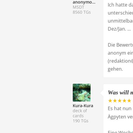
anonymoustaucher
Ich hatte 
MSDT
8560 TGs
unterschied
unmittelba
Dez/Jan. ...
Die Bewertu
anonym eing
(redaktion
gehen.
Was will m
Kura-Kura
Es hat nun 
deck of
cards
Ägpyten ve
190 TGs
Eine Woche