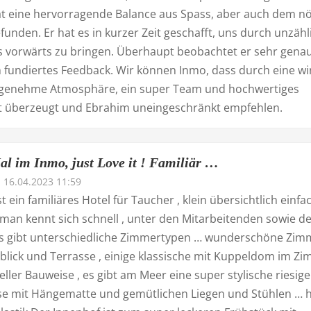
t eine hervorragende Balance aus Spass, aber auch dem nö
efunden. Er hat es in kurzer Zeit geschafft, uns durch unzähl
ps vorwärts zu bringen. Überhaupt beobachtet er sehr gena
 fundiertes Feedback. Wir können Inmo, dass durch eine wir
genehme Atmosphäre, ein super Team und hochwertiges
überzeugt und Ebrahim uneingeschränkt empfehlen.
al im Inmo, just Love it ! Familiär …
16.04.2023 11:59
t ein familiäres Hotel für Taucher , klein übersichtlich einfa
 man kennt sich schnell , unter den Mitarbeitenden sowie d
s gibt unterschiedliche Zimmertypen … wunderschöne Zim
blick und Terrasse , einige klassische mit Kuppeldom im Z
neller Bauweise , es gibt am Meer eine super stylische riesige
se mit Hängematte und gemütlichen Liegen und Stühlen … h