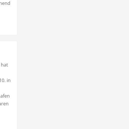
mmend
 hat
0. in
hafen
aren