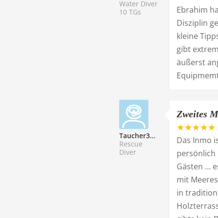
Water Diver
Ebrahim ha
10 TGs
Disziplin g
kleine Tip
gibt extrem
äußerst an
Equipmemt 
Zweites M
Taucher335127
Das Inmo is
Rescue
Diver
persönlich
Gästen … e
mit Meeres
in traditio
Holzterras