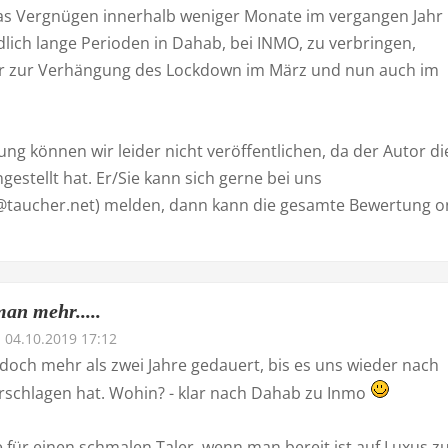
das Vergnügen innerhalb weniger Monate im vergangen Jahr
lich lange Perioden in Dahab, bei INMO, zu verbringen,
r zur Verhängung des Lockdown im März und nun auch im
ng können wir leider nicht veröffentlichen, da der Autor di
estellt hat. Er/Sie kann sich gerne bei uns
@taucher.net) melden, dann kann die gesamte Bewertung o
an mehr.....
04.10.2019 17:12
doch mehr als zwei Jahre gedauert, bis es uns wieder nach
rschlagen hat. Wohin? - klar nach Dahab zu Inmo
 für einen schmalen Taler, wenn man bereit ist auf Luxus z