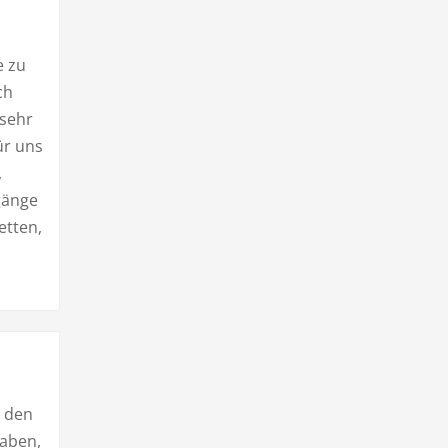
e zu
ch
 sehr
ür uns
,
gänge
etten,
m den
haben,