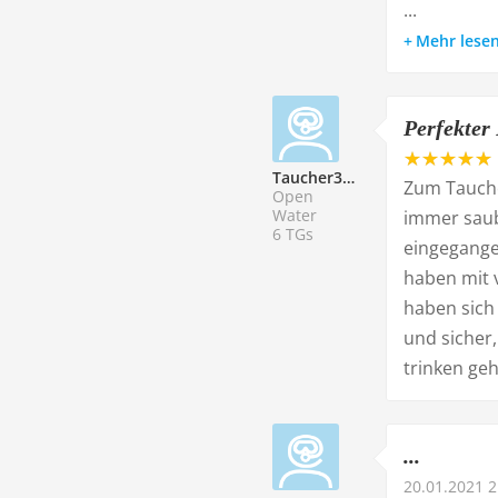
...
Mehr lese
Perfekter
Taucher332110
Zum Tauche
Open
Water
immer saub
6 TGs
eingegange
haben mit 
haben sich
und sicher,
trinken ge
...
20.01.2021 2