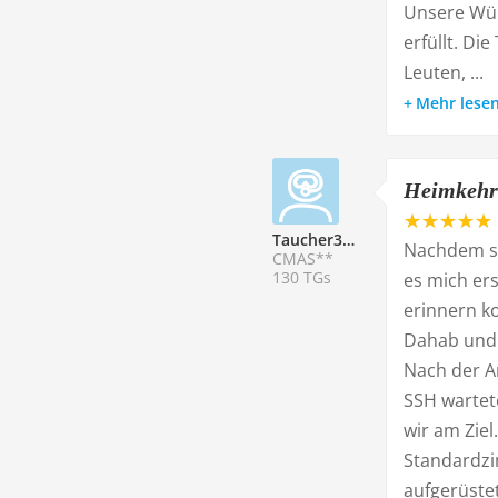
Unsere Wü
erfüllt. D
Leuten, ...
Mehr lese
Heimkehr
Taucher332811
Nachdem se
CMAS**
130 TGs
es mich er
erinnern ko
Dahab und 
Nach der A
SSH wartet
wir am Ziel
Standardzi
aufgerüste