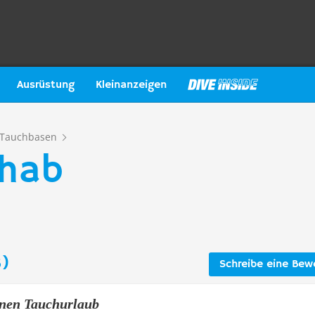
Ausrüstung
Kleinanzeigen
Tauchbasen
ahab
)
Schreibe eine Bew
nen Tauchurlaub