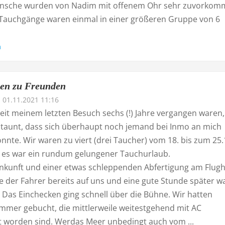
nsche wurden von Nadim mit offenem Ohr sehr zuvorko
ie Tauchgänge waren einmal in einer größeren Gruppe von 6
n
en zu Freunden
01.11.2021 11:16
it meinem letzten Besuch sechs (!) Jahre vergangen waren,
staunt, dass sich überhaupt noch jemand bei Inmo an mich
nnte. Wir waren zu viert (drei Taucher) vom 18. bis zum 25.1
es war ein rundum gelungener Tauchurlaub.
nkunft und einer etwas schleppenden Abfertigung am Flug
e der Fahrer bereits auf uns und eine gute Stunde später w
. Das Einchecken ging schnell über die Bühne. Wir hatten
mmer gebucht, die mittlerweile weitestgehend mit AC
t worden sind. Werdas Meer unbedingt auch vom ...