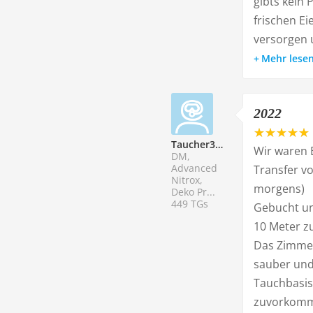
gibts kein 
frischen E
versorgen u
Mehr lese
2022
Taucher334224
Wir waren 
DM,
Advanced
Transfer vo
Nitrox,
morgens)
Deko Pr...
449 TGs
Gebucht un
10 Meter z
Das Zimmer
sauber und 
Tauchbasis 
zuvorkom