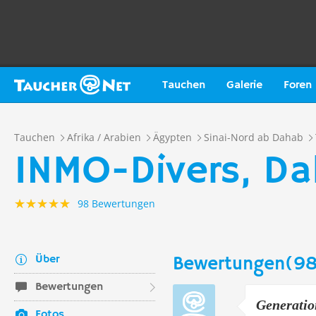
Tauchen
Galerie
Foren
Tauchen
Afrika / Arabien
Ägypten
Sinai-Nord ab Dahab
INMO-Divers, D
98 Bewertungen
Über
Bewertungen(98
Bewertungen
Generatio
Fotos