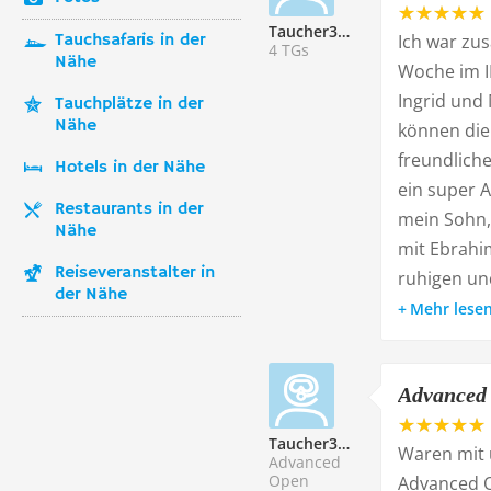
Taucher337428
Tauchsafaris in der
Ich war zu
4 TGs
Nähe
Woche im I
Ingrid und
Tauchplätze in der
Nähe
können die 
freundliche
Hotels in der Nähe
ein super A
Restaurants in der
mein Sohn, 
Nähe
mit Ebrahim
Reiseveranstalter in
ruhigen un
der Nähe
Mehr lese
Advanced
Taucher335370
Waren mit 
Advanced
Open
Advanced O