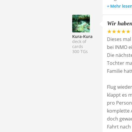
Mehr lese
Wir haben 
Kura-Kura
Dieses mal 
deck of
cards
bei INMO e
300 TGs
Die nächst
Tochter ma
Familie ha
Flug wieder
klappt es 
pro Person
komplette 
doch gewach
Fahrt nach