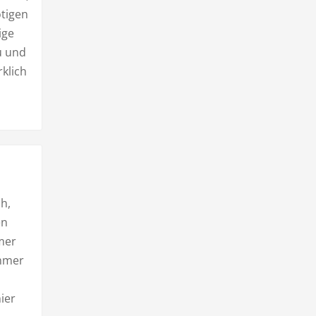
tigen
ige
u und
klich
ch,
en
mer
immer
ier