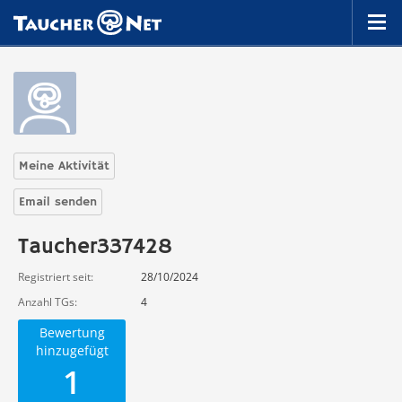
Meine Aktivität
Email senden
Taucher337428
Registriert seit
28/10/2024
Anzahl TGs
4
Bewertung
hinzugefügt
1