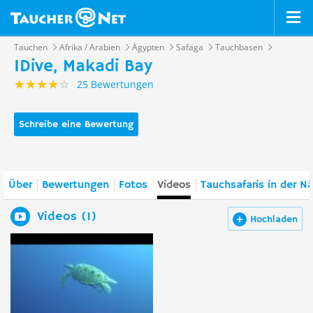
Tauchen
Afrika / Arabien
Ägypten
Safaga
Tauchbasen
IDive, Makadi Bay
25 Bewertungen
Schreibe eine Bewertung
Über
Bewertungen
Fotos
Videos
Tauchsafaris in der N
Videos (1)
Hochladen