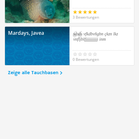
3 Bewertungen
Mardays, Javea
sdsds vfkdbvñgbn çkzn lkz
vnfljblfjjjjjjjjjj inm
0 Bewertungen
Zeige alle Tauchbasen