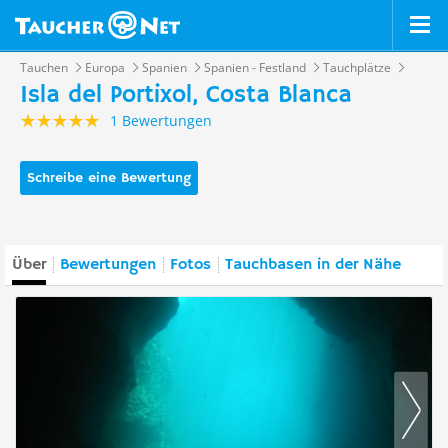
Tauchen
Europa
Spanien
Spanien - Festland
Tauchplätze
Isla del Portixol, Costa Blanca
1 Bewertungen
Schreibe eine Bewertung
Über
Bewertungen
Fotos
Tauchbasen in der Nähe