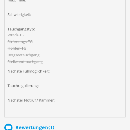
Max. Tiefe:
Schwierigkeit:
Tauchgangstyp:
Wrack-TG
Strömungs-TG
Höhlen-TG
Bergseetauchgang
Steilwandtauchgang
Nächste Füllmöglichkeit:
Tauchregulierung:
Nächster Notruf / Kammer:
Bewertungen(1)