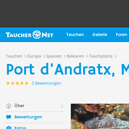
Tauchen
Galerie
Foren
Tauchen
Europa
Spanien
Balearen
Tauchplätze
Port d'Andratx, 
2 Bewertungen
Über
Bewertungen
Fotos