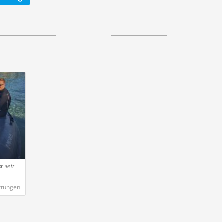
t seit
rtungen