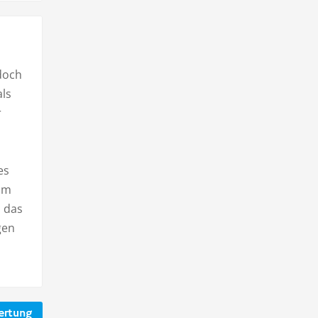
doch
als
r
es
zum
s das
gen
ertung