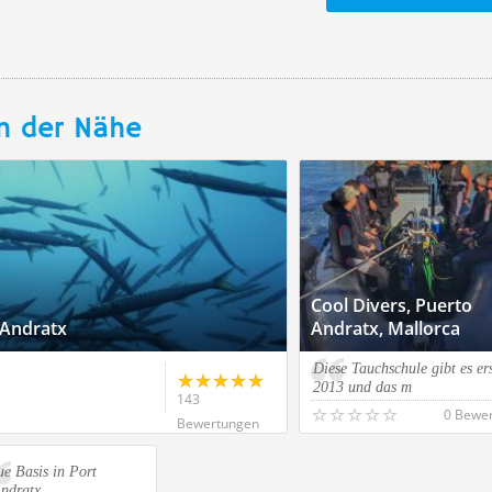
n der Nähe
Cool Divers, Puerto
'Andratx
Andratx, Mallorca
Diese Tauchschule gibt es ers
2013 und das m
143
0 Bewe
Bewertungen
e Basis in Port
Andratx