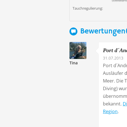
Steilwan
Tauchregulierung:
Bewertungen
Port d´And
31.07.2013
Tina
Port d´Andr
Ausläufer 
Meer. Die 
Diving) wu
übernommen
bekannt.
D
Region
.