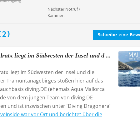
dtauchgang
Nächster Notruf /
Kammer:
(2)
Schreibe eine Bew
ratx liegt im Südwesten der Insel und d ...
atx liegt im Südwesten der Insel und die
der Tramuntanagebirges stoßen hier auf das
Tauchbasis diving.DE (ehemals Aqua Mallorca
rde von dem jungen Team von diving.DE
 und ist inzwischen unter ´Diving Dragonera´
iveInside war vor Ort und berichtet über die