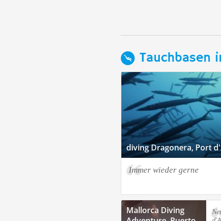
Tauchbasen i
diving Dragonera, Port d
Immer wieder gerne
Mallorca Diving
Neu
Adventure, Puerto
d'