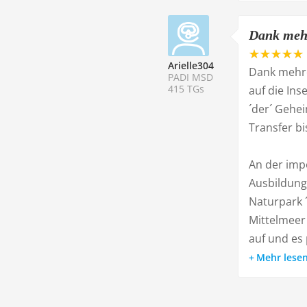
Dank mehr
Arielle304
Dank mehre
PADI MSD
415 TGs
auf die Ins
´der´ Gehe
Transfer bi
An der impo
Ausbildung
Naturpark ´
Mittelmeer 
auf und es p
Mehr lese