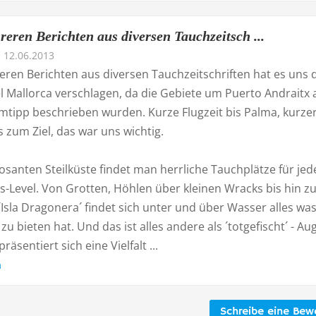
eren Berichten aus diversen Tauchzeitsch ...
12.06.2013
ren Berichten aus diversen Tauchzeitschriften hat es uns 
el Mallorca verschlagen, da die Gebiete um Puerto Andraitx 
imtipp beschrieben wurden. Kurze Flugzeit bis Palma, kurze
s zum Ziel, das war uns wichtig.
santen Steilküste findet man herrliche Tauchplätze für jed
s-Level. Von Grotten, Höhlen über kleinen Wracks bis hin 
Isla Dragonera´ findet sich unter und über Wasser alles wa
zu bieten hat. Und das ist alles andere als ´totgefischt´ - Au
räsentiert sich eine Vielfalt ...
n
Schreibe eine Bew