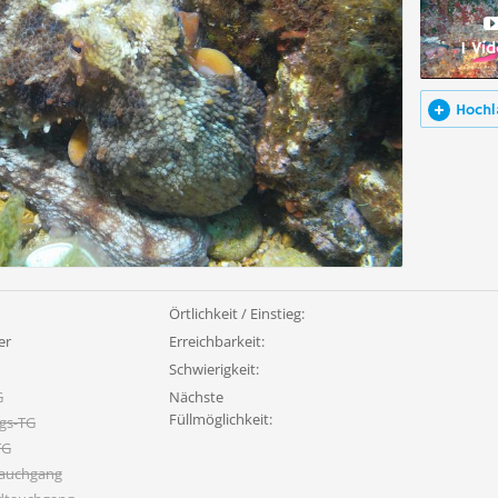
1 Vi
Hochl
Örtlichkeit / Einstieg:
er
Erreichbarkeit:
Schwierigkeit:
G
Nächste
Füllmöglichkeit:
gs-TG
TG
tauchgang