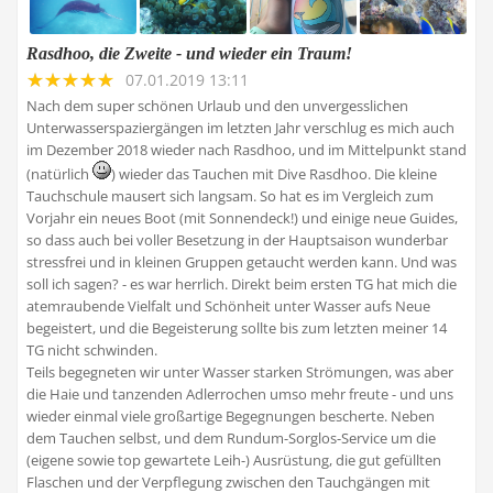
Rasdhoo, die Zweite - und wieder ein Traum!
07.01.2019 13:11
Nach dem super schönen Urlaub und den unvergesslichen
Unterwasserspaziergängen im letzten Jahr verschlug es mich auch
im Dezember 2018 wieder nach Rasdhoo, und im Mittelpunkt stand
(natürlich
) wieder das Tauchen mit Dive Rasdhoo. Die kleine
Tauchschule mausert sich langsam. So hat es im Vergleich zum
Vorjahr ein neues Boot (mit Sonnendeck!) und einige neue Guides,
so dass auch bei voller Besetzung in der Hauptsaison wunderbar
stressfrei und in kleinen Gruppen getaucht werden kann. Und was
soll ich sagen? - es war herrlich. Direkt beim ersten TG hat mich die
atemraubende Vielfalt und Schönheit unter Wasser aufs Neue
begeistert, und die Begeisterung sollte bis zum letzten meiner 14
TG nicht schwinden.
Teils begegneten wir unter Wasser starken Strömungen, was aber
die Haie und tanzenden Adlerrochen umso mehr freute - und uns
wieder einmal viele großartige Begegnungen bescherte. Neben
dem Tauchen selbst, und dem Rundum-Sorglos-Service um die
(eigene sowie top gewartete Leih-) Ausrüstung, die gut gefüllten
Flaschen und der Verpflegung zwischen den Tauchgängen mit