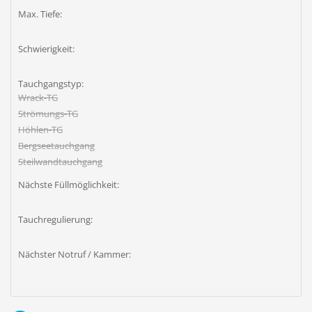
Max. Tiefe:
Schwierigkeit:
Tauchgangstyp:
Wrack-TG
Strömungs-TG
Höhlen-TG
Bergseetauchgang
Steilwandtauchgang
Nächste Füllmöglichkeit:
Tauchregulierung:
Nächster Notruf / Kammer: