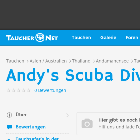
Tauchen
Galerie
Foren
Tauchen
Asien / Australien
Thailand
Andamanensee
Ta
Andy's Scuba Di
0 Bewertungen
Über
Hier gibt es noch 
Hilf uns und lade F
Bewertungen
Tauchsafaris in der