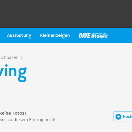
Ausrüstung
Kleinanzeigen
uchbasen
ving
keine Fotos!
Hoch
otos zu diesem Eintrag hoch!