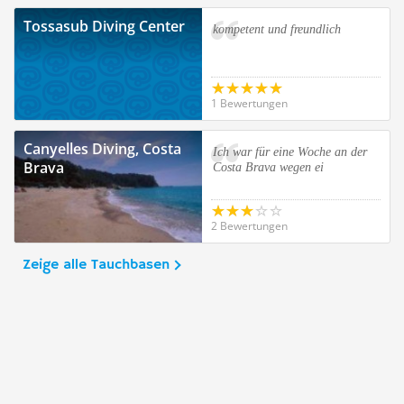
Tossasub Diving Center
kompetent und freundlich
1 Bewertungen
Canyelles Diving, Costa
Ich war für eine Woche an der
Brava
Costa Brava wegen ei
2 Bewertungen
Zeige alle Tauchbasen