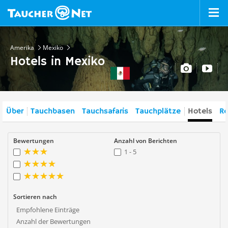
Amerika
Mexiko
Hotels in Mexiko
Über
Tauchbasen
Tauchsafaris
Tauchplätze
Hotels
Re
Bewertungen
Anzahl von Berichten
1 - 5
Sortieren nach
Empfohlene Einträge
Anzahl der Bewertungen