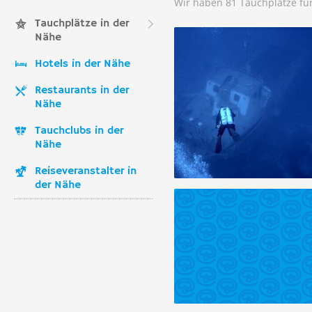
Wir haben 81 Tauchplätze fü
Tauchplätze in der
Nähe
Hotels in der Nähe
Restaurants in der
Nähe
Tauchclubs in der
Nähe
Reiseveranstalter in
der Nähe