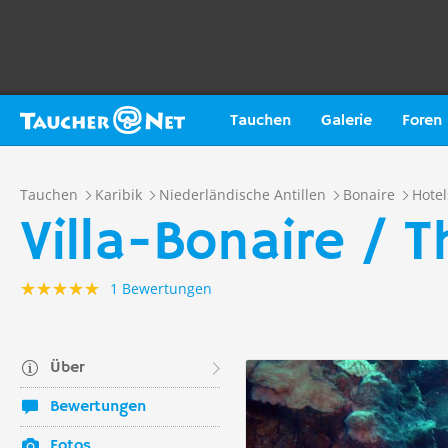
Tauchen
Galerie
Foren
Tauchen
Karibik
Niederländische Antillen
Bonaire
Hotel
Villa-Bonaire / 
1 Bewertungen
Über
Bewertungen
Fotos