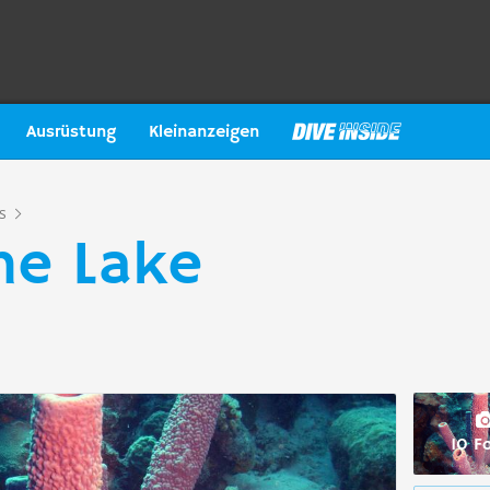
Ausrüstung
Kleinanzeigen
s
The Lake
10 F