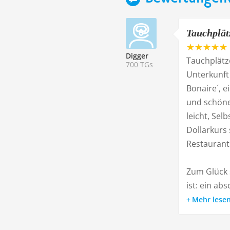
Tauchplätz
Digger
Tauchplätze
700 TGs
Unterkunft
Bonaire´, e
und schöne
leicht, Sel
Dollarkurs
Restaurant
Zum Glück s
ist: ein abs
Mehr lese