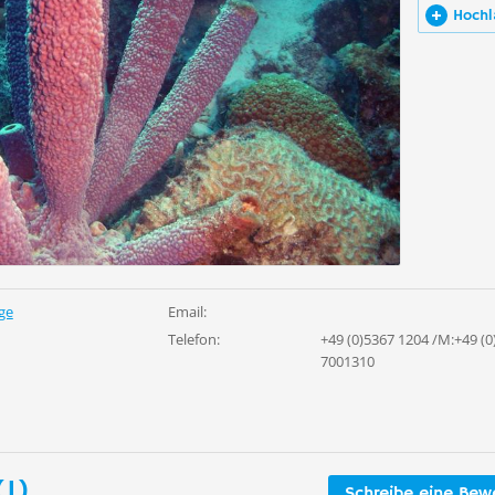
Hochl
ge
Email:
Telefon:
+49 (0)5367 1204 /M:+49 (0
7001310
1)
Schreibe eine Bew