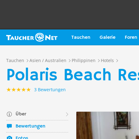
Tauchen
Galerie
Foren
Tauchen
Asien / Australien
Philippinen
Hotels
Polaris Beach Re
3 Bewertungen
Über
Bewertungen
Fotos