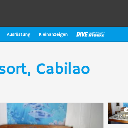
Ausrüstung
Kleinanzeigen
sort, Cabilao
12 F