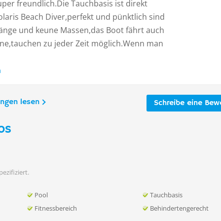
per freundlich.Die Tauchbasis ist direkt
laris Beach Diver,perfekt und pünktlich sind
änge und keune Massen,das Boot fährt auch
eine,tauchen zu jeder Zeit möglich.Wenn man
n
ungen lesen
Schreibe eine Bew
os
ezifiziert.
Pool
Tauchbasis
Fitnessbereich
Behindertengerecht