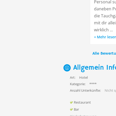
Personal su
daneben Po
die Tauchg
mit dir all
wirklich ...
Mehr lese
Alle Bewert
Allgemein Inf
Art:
Hotel
Kategorie:
****
Anzahl Unterkünfte:
NIcht sp
Restaurant
Bar