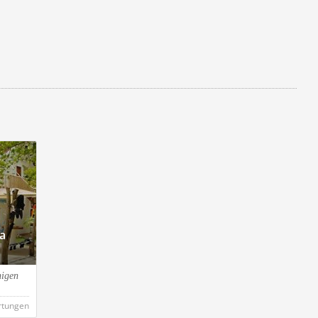
La
higen
rtungen