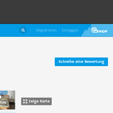
Registrieren
Einloggen

Schreibe eine Bewertung
Zeige Karte
otos