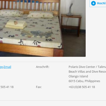
Hochl
ge
,
Email
Anschrift:
Polaris Dive Center / Talim
Beach Villas and Dive Reso
Olango Island
6015 Cebu, Philippines
 505 41 18
Fax:
+63 (0)38 505 41 18