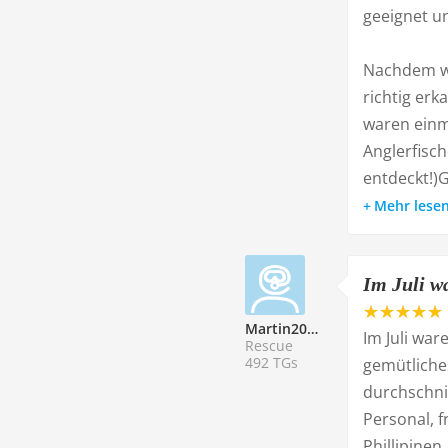
geeignet u
Nachdem wi
richtig erk
waren einma
Anglerfisc
entdeckt!)G
Mehr lese
Im Juli wa
Martin201146
Im Juli war
Rescue
492 TGs
gemütliches
durchschnit
Personal, f
Phillipinen