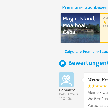
Premium-Tauchbasen 
Magic Island,
4
Moalboal,
15 
Cebu
Zeige alle Premium-Tau
Bewertungen
Meine Frau
Donmichele
Meine Frau 
PADI AOWD
112 TGs
Weißer Stra
Paradies a