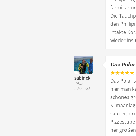
farmiliär u
Die Tauchpl
den Philli
intakte Ko
wieder ins 
Das Polari
sabinek
Das Polaris
PADI
570 TGs
hier,man k
schönes gr
Klimaanlage
sauber,dire
Pizzestube 
ner großen 