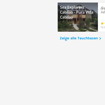
Sea Explorers
An
Cabilao - Pura Vida
zuf
Cabilao
16 
Zeige alle Tauchbasen