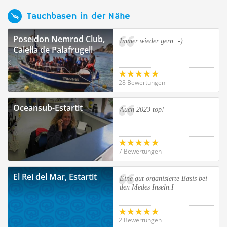
Tauchbasen in der Nähe
Poseidon Nemrod Club,
Immer wieder gern :-)
Calella de Palafrugell
28 Bewertungen
Oceansub-Estartit
Auch 2023 top!
7 Bewertungen
El Rei del Mar, Estartit
Eine gut organisierte Basis bei
den Medes Inseln.I
2 Bewertungen