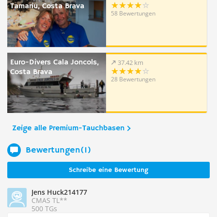
Tamariu, Costa Brava
58 Bewertungen
Euro-Divers Cala Joncols,
37.42 km
Costa Brava
28 Bewertungen
Zeige alle Premium-Tauchbasen
Bewertungen(1)
Schreibe eine Bewertung
Jens Huck214177
CMAS TL**
500 TGs