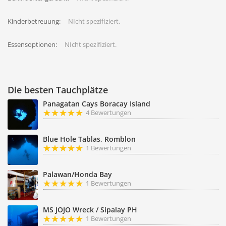
Kinderbetreuung:
NIcht spezifiziert.
Essensoptionen:
NIcht spezifiziert.
Die besten Tauchplätze
Panagatan Cays Boracay Island
4 Bewertungen
Blue Hole Tablas, Romblon
1 Bewertungen
Palawan/Honda Bay
1 Bewertungen
MS JOJO Wreck / Sipalay PH
1 Bewertungen