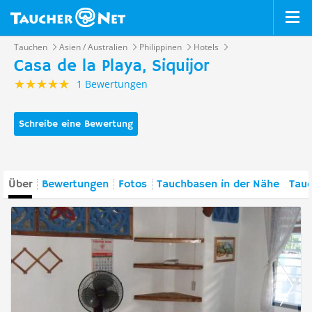
Tauchen
Asien / Australien
Philippinen
Hotels
Casa de la Playa, Siquijor
1 Bewertungen
Schreibe eine Bewertung
Über
Bewertungen
Fotos
Tauchbasen in der Nähe
Tauc