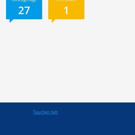
27
1
Taucher.Net