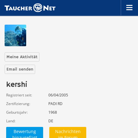
Meine Aktivität
Email senden
kershi
Registriert seit
06/04/2005
Zertifizierung
PADI RD
Geburtsjahr
1968
Land
DE
Bewertung
Nachrichten
hinzugefügt
im Forum