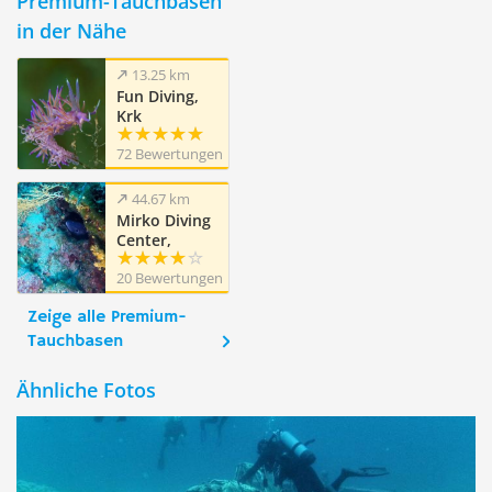
Premium-Tauchbasen
in der Nähe
13.25 km
Fun Diving,
Krk
72 Bewertungen
44.67 km
Mirko Diving
Center,
Barbat, Insel
20 Bewertungen
Rab
Zeige alle Premium-
Tauchbasen
Ähnliche Fotos