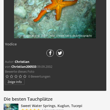
Vodice
Autor:
Christian
von
Christian200533
09.09.2002
Bewerte dieses Foto
0 Bewertungen





Zeige Info
Die besten Tauchplätze
Sweet Water Springs, Kuglun, Tucepi