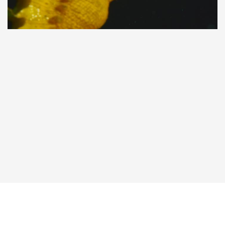
Taucher.Net