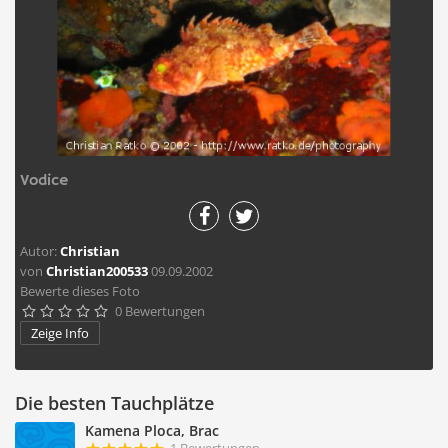
Vodice
Autor:
Christian
von
Christian200533
09.09.2002
Bewerte dieses Foto
0 Bewertungen





Zeige Info
Die besten Tauchplätze
Kamena Ploca, Brac