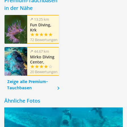
Premium-Tauchbasen
in der Nähe
13.25 km
Fun Diving,
Krk
72 Bewertungen
44.67 km
Mirko Diving
Center,
Barbat, Insel
20 Bewertungen
Rab
Zeige alle Premium-
Tauchbasen
Ähnliche Fotos