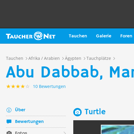
Tauchen
Galerie
Foren
Tauchen
Afrika / Arabien
Ägypten
Tauchplätze
Abu Dabbab, Ma
10 Bewertungen
Über
Turtle
Bewertungen
Fotos