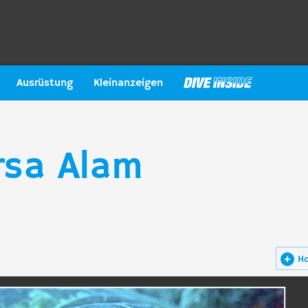
Ausrüstung
Kleinanzeigen
rsa Alam
H