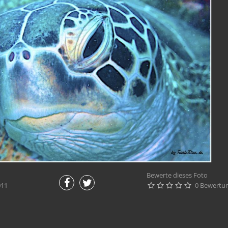
Bewerte dieses Foto
011
0 Bewertu




