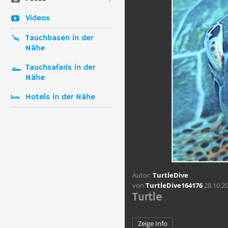
Videos
Tauchbasen in der
Nähe
Tauchsafaris in der
Nähe
Hotels in der Nähe
Autor:
TurtleDive
von
TurtleDive164176
28.10.2
Turtle
Zeige Info