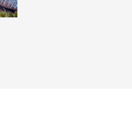
Taucher.Net