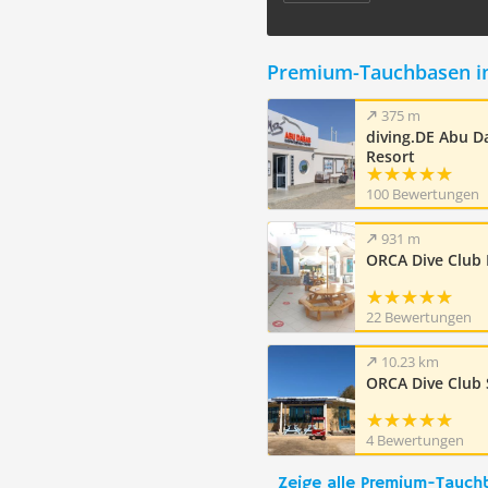
Premium-Tauchbasen i
375 m
diving.DE Abu D
Resort
100 Bewertungen
931 m
ORCA Dive Club
22 Bewertungen
10.23 km
ORCA Dive Club 
4 Bewertungen
Zeige alle Premium-Tauch