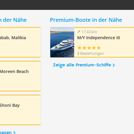
n der Nähe
Premium-Boote in der Nähe
17.43 km
abab, Malikia
M/Y Independence III
8 Bewertungen
Zeige alle Premium-Schiffe
 Moreen Beach
Shoni Bay
basen