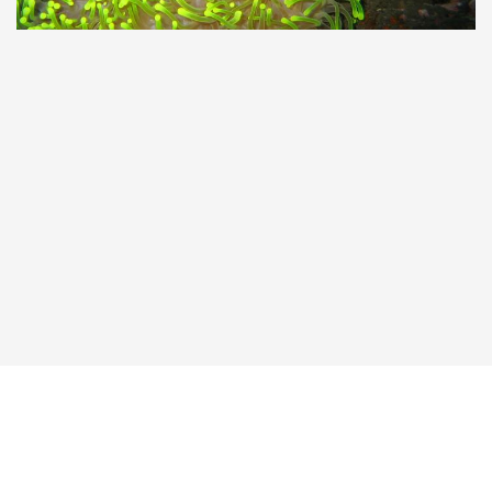
Taucher.Net