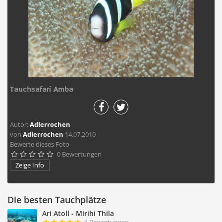
Tauchsafari Amba
Autor:
Adlerrochen
von
Adlerrochen
14.07.2010
Bewerte dieses Foto
0 Bewertungen





Zeige Info
Die besten Tauchplätze
Ari Atoll - Mirihi Thila