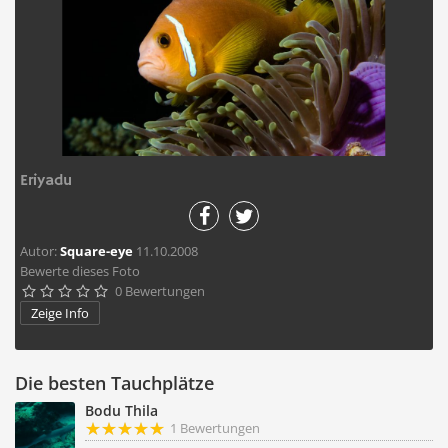
Eriyadu
Autor:
Square-eye
11.10.2008
Bewerte dieses Foto
0 Bewertungen





Zeige Info
Die besten Tauchplätze
Bodu Thila
1 Bewertungen