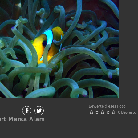
Bewerte dieses Foto
0 Bewertu





ort Marsa Alam