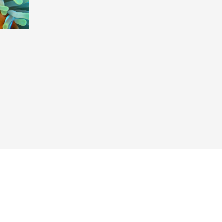
Taucher.Net