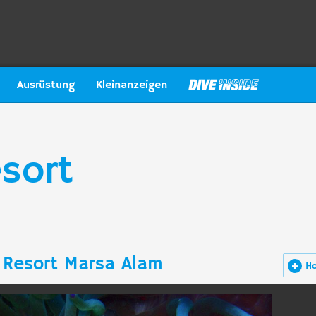
Ausrüstung
Kleinanzeigen
esort
p Resort Marsa Alam
H