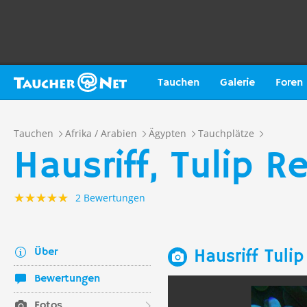
Tauchen
Galerie
Foren
Tauchen
Afrika / Arabien
Ägypten
Tauchplätze
Hausriff, Tulip R
2 Bewertungen
Über
Hausriff Tuli
Bewertungen
Fotos