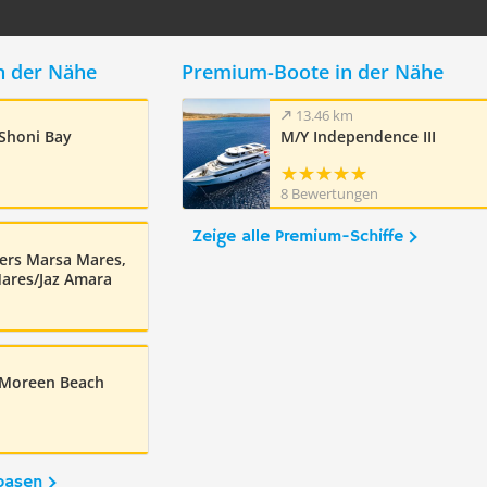
n der Nähe
Premium-Boote in der Nähe
13.46 km
Shoni Bay
M/Y Independence III
8 Bewertungen
Zeige alle Premium-Schiffe
ers Marsa Mares,
Mares/Jaz Amara
 Moreen Beach
basen