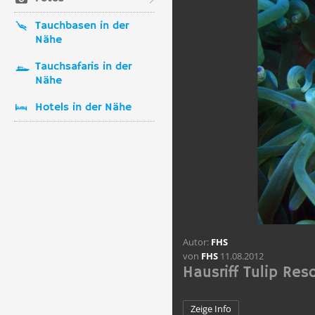
Tauchbasen in der
Nähe
Tauchsafaris in der
Nähe
Hotels in der Nähe
Autor:
FHS
von
FHS
11.08.2012
Hausriff Tulip Res
Zeige Info