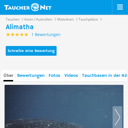
Tauchen
Asien / Australien
Malediven
Tauchplätze
Alimatha
1 Bewertungen
Schreibe eine Bewertung
Über
Bewertungen
Fotos
Videos
Tauchbasen in der Nä