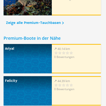
Zeige alle Premium-Tauchbasen
Premium-Boote in der Nähe
Ariyal
40.14 km
0 Bewertungen
Felicity
44.39 km
0 Bewertungen