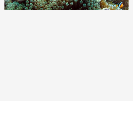
Taucher.Net