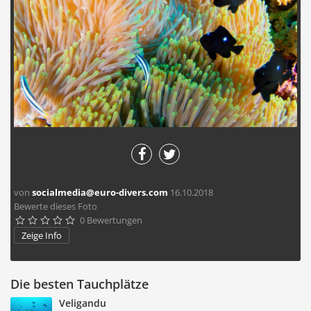
von
socialmedia@euro-divers.com
16.10.2018
Bewerte dieses Foto
0 Bewertungen





Zeige Info
Die besten Tauchplätze
Veligandu