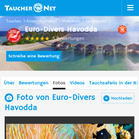
Tauchen
Asien / Australien
Malediven
Tauchbasen
Euro-Divers Havodda
(Inaktiv)
5 Bewertungen
Schreibe eine Bewertung
Über
Bewertungen
Fotos
Videos
Tauchsafaris in der N
Foto von Euro-Divers
Hochladen
Havodda