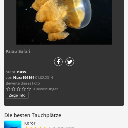
Palau Safari
Autor:
nuss
von
Nuss196164
01.02.2014
Bewerte dieses Foto
0 Bewertungen





Zeige Info
Die besten Tauchplätze
Koror