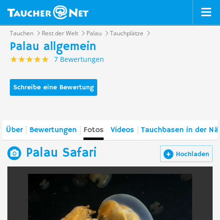
Tauchen
Rest der Welt
Palau
Tauchplätze
Palau allgemein
7 Bewertungen
Schreibe eine Bewertung
Über
Bewertungen
Fotos
Videos
Tauchbasen in der Nä
Palau Safari
Hochladen