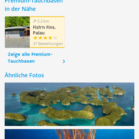
Premium-Tauchbasen
in der Nähe
5.3 km
Fish'n Fins,
Palau
37 Bewertungen
Zeige alle Premium-
Tauchbasen
Ähnliche Fotos