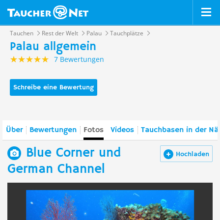
Tauchen
Rest der Welt
Palau
Tauchplätze
Palau allgemein
7 Bewertungen
Schreibe eine Bewertung
Über
Bewertungen
Fotos
Videos
Tauchbasen in der Nä
Blue Corner und
Hochladen
German Channel