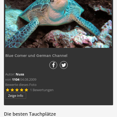
Blue Corner und German Channel
Autor:
Nuss
von
1104
04.08.2009
Bewerte dieses Foto
1 Bewertungen





Zeige Info
Die besten Tauchplätze