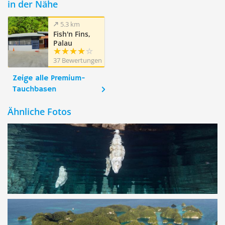
in der Nähe
5.3 km
Fish'n Fins,
Palau
37 Bewertungen
Zeige alle Premium-
Tauchbasen
Ähnliche Fotos