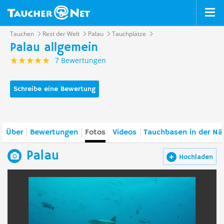
Tauchen
Rest der Welt
Palau
Tauchplätze
Palau allgemein
7 Bewertungen
Schreibe eine Bewertung
Über
Bewertungen
Fotos
Videos
Tauchbasen in der Nä
Palau
Hochladen