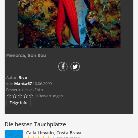
Menorca, Son Bou
Autor:
Rico
von
Manta67
10.06.2009
Bewerte dieses Foto
0 Bewertungen





Zeige Info
Die besten Tauchplätze
Calla Llevado, Costa Brava