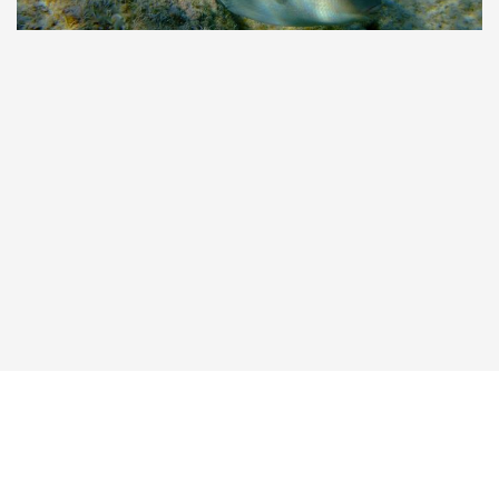
Taucher.Net