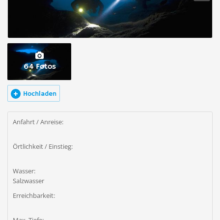
64 Fotos
Hochladen
Anfahrt / Anreise:
Örtlichkeit / Einstieg:
Wasser:
Salzwasser
Erreichbarkeit: