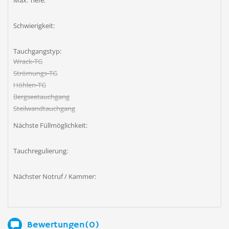
Max. Tiefe:
Schwierigkeit:
Tauchgangstyp:
Wrack-TG
Strömungs-TG
Höhlen-TG
Bergseetauchgang
Steilwandtauchgang
Nächste Füllmöglichkeit:
Tauchregulierung:
Nächster Notruf / Kammer:
Bewertungen(0)