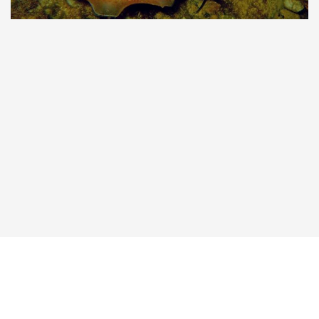
Taucher.Net