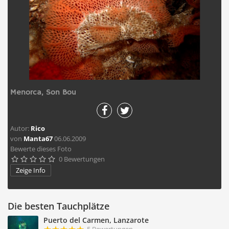
Menorca, Son Bou
Autor:
Rico
von
Manta67
06.06.2009
Bewerte dieses Foto
0 Bewertungen





Zeige Info
Die besten Tauchplätze
Puerto del Carmen, Lanzarote