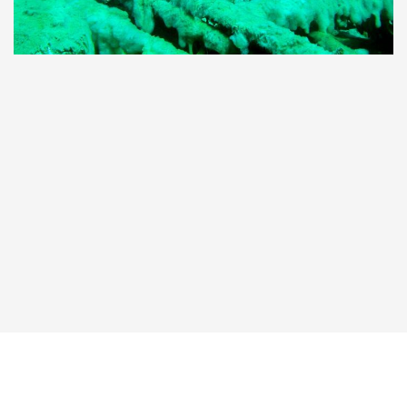
Taucher.Net