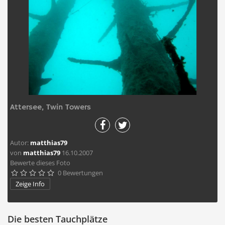
Attersee, Twin Towers
Autor:
matthias79
von
matthias79
16.10.2007
Bewerte dieses Foto
0 Bewertungen





Zeige Info
Die besten Tauchplätze