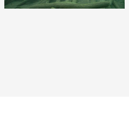
Taucher.Net