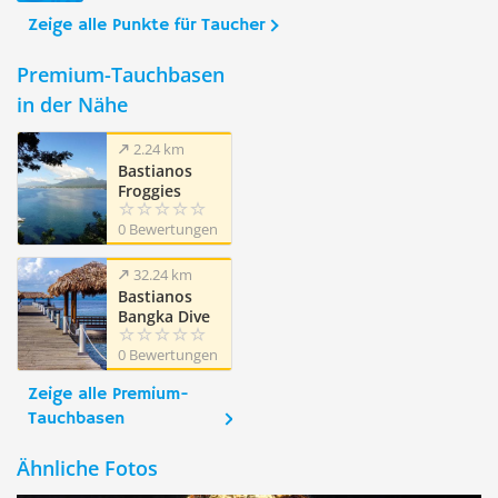
Zeige alle Punkte für Taucher
Premium-Tauchbasen
in der Nähe
2.24 km
Bastianos
Froggies
Lembeh Dive
0 Bewertungen
Resort
32.24 km
Bastianos
Bangka Dive
Resort
0 Bewertungen
Zeige alle Premium-
Tauchbasen
Ähnliche Fotos