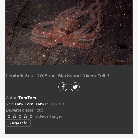
Lembeh Sept 2013 mit Blacksand Divers Teil 2
Autor:
TomTom
von
Tom_Tom_Tom
05.10.2013
Bewerte dieses Foto
0 Bewertungen





Zeige Info