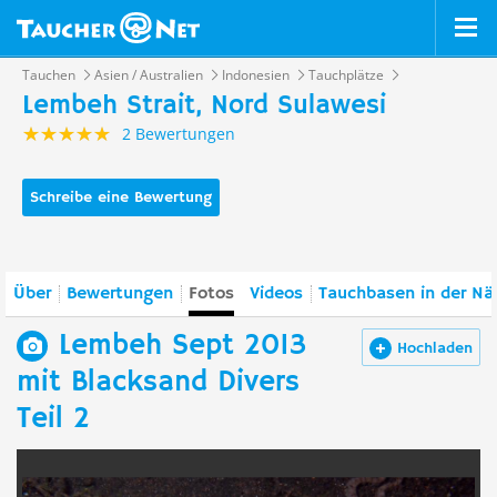
Tauchen
Asien / Australien
Indonesien
Tauchplätze
Lembeh Strait, Nord Sulawesi
2 Bewertungen
Schreibe eine Bewertung
Über
Bewertungen
Fotos
Videos
Tauchbasen in der Nä
Lembeh Sept 2013
Hochladen
mit Blacksand Divers
Teil 2