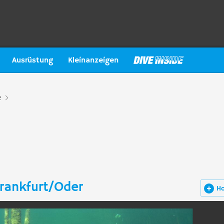
Ausrüstung
Kleinanzeigen
e
rankfurt/Oder
H