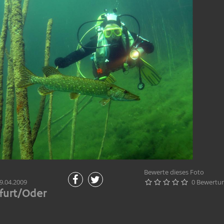
Bewerte dieses Foto
9.04.2009
0 Bewertu





furt/Oder