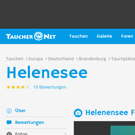
Tauchen
Galerie
Foren
Tauchen
Europa
Deutschland
Brandenburg
Tauchplätz
Helenesee
19 Bewertungen
Über
Helenensee F
Bewertungen
Fotos