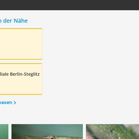
n der Nähe
n
liale Berlin-Steglitz
basen