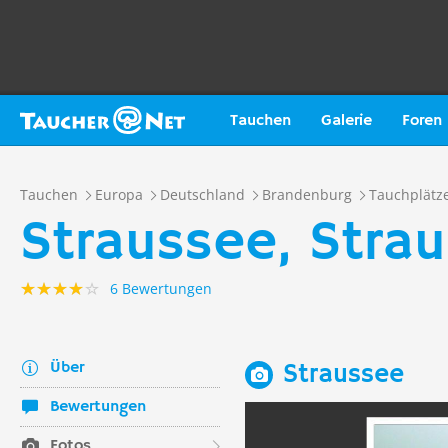
Tauchen
Galerie
Foren
Tauchen
Europa
Deutschland
Brandenburg
Tauchplätz
Straussee, Stra
6 Bewertungen
Über
Straussee
Bewertungen
Fotos