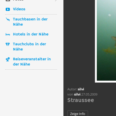
Videos
Tauchbasen in der
Nähe
Hotels in der Nähe
Tauchclubs in der
Nähe
Reiseveranstalter in
der Nähe
Autor:
silvi
von
silvi
27.05.2009
Straussee
Zeige Info