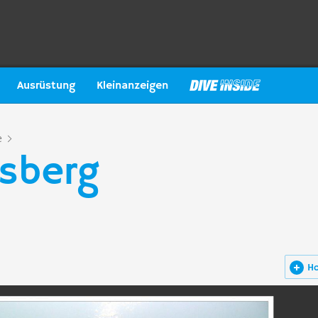
Ausrüstung
Kleinanzeigen
e
usberg
H