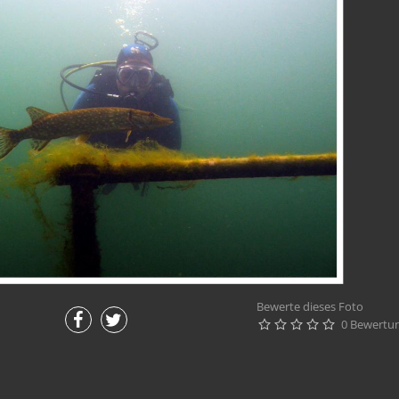
Bewerte dieses Foto
0 Bewertu




