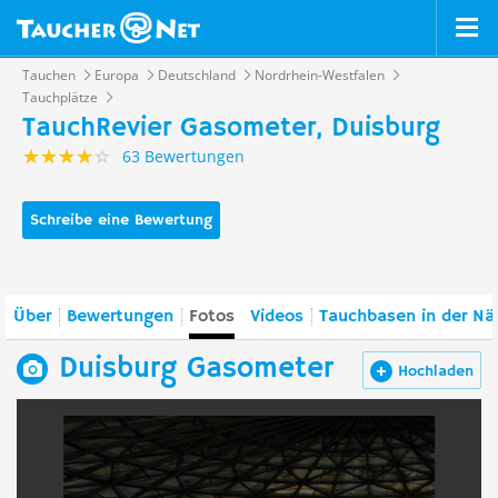
Tauchen
Europa
Deutschland
Nordrhein-Westfalen
Tauchplätze
TauchRevier Gasometer, Duisburg
63 Bewertungen
Schreibe eine Bewertung
Über
Bewertungen
Fotos
Videos
Tauchbasen in der Nä
Duisburg Gasometer
Hochladen