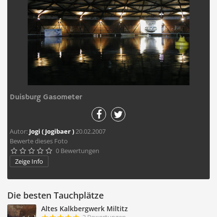
Duisburg Gasometer
Autor:
Jogi ( Jogibaer )
20.02.2007
Bewerte dieses Foto
0 Bewertungen





Zeige Info
Die besten Tauchplätze
Altes Kalkbergwerk Miltitz