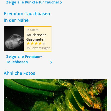
Zeige alle Punkte für Taucher
Premium-Tauchbasen
in der Nähe
148 m
Tauchrevier
Gasometer
Duisburg
35 Bewertungen
Zeige alle Premium-
Tauchbasen
Ähnliche Fotos