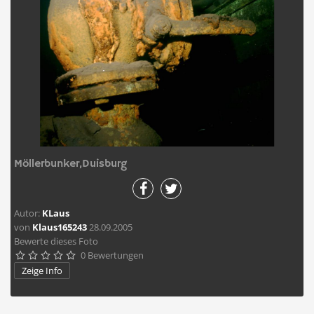
Möllerbunker,Duisburg
Autor:
KLaus
von
Klaus165243
28.09.2005
Bewerte dieses Foto
0 Bewertungen





Zeige Info