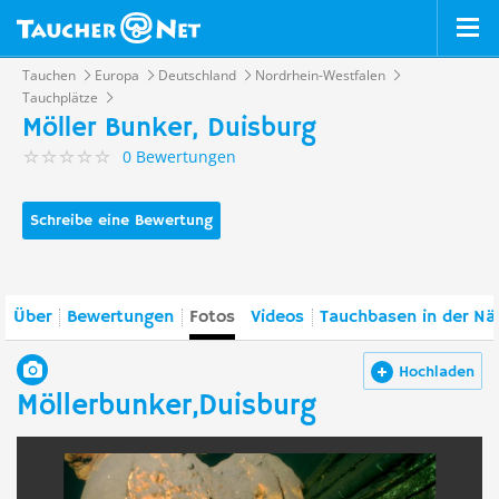
Tauchen
Europa
Deutschland
Nordrhein-Westfalen
Tauchplätze
Möller Bunker, Duisburg
0 Bewertungen
Schreibe eine Bewertung
Über
Bewertungen
Fotos
Videos
Tauchbasen in der Nä
Hochladen
Möllerbunker,Duisburg