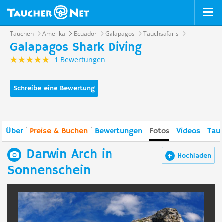
Tauchen
Amerika
Ecuador
Galapagos
Tauchsafaris
Galapagos Shark Diving
1 Bewertungen
Schreibe eine Bewertung
Über
Preise & Buchen
Bewertungen
Fotos
Videos
Tau
Darwin Arch in
Hochladen
Sonnenschein