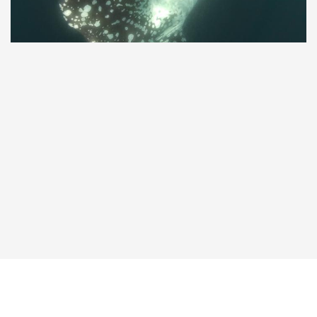
Taucher.Net