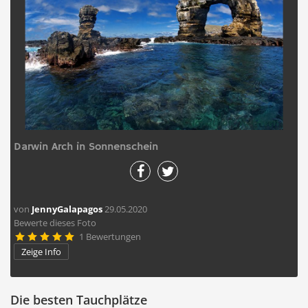
Darwin Arch in Sonnenschein
von
JennyGalapagos
29.05.2020
Bewerte dieses Foto
1 Bewertungen





Zeige Info
Die besten Tauchplätze