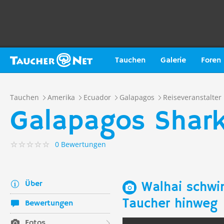
Tauchen
Galerie
Foren
Tauchen
Amerika
Ecuador
Galapagos
Reiseveranstalter
Galapagos Shark
0 Bewertungen
Über
Walhai schwi
Taucher hinweg
Bewertungen
Fotos