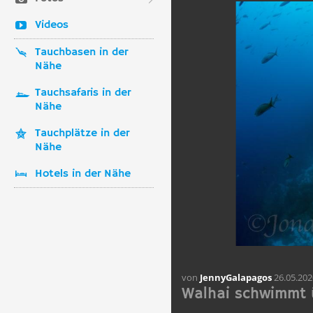
Videos
Tauchbasen in der
Nähe
Tauchsafaris in der
Nähe
Tauchplätze in der
Nähe
Hotels in der Nähe
von
JennyGalapagos
26.05.202
Walhai schwimmt 