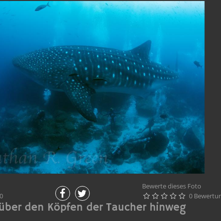
Bewerte dieses Foto
0
0 Bewertu





über den Köpfen der Taucher hinweg