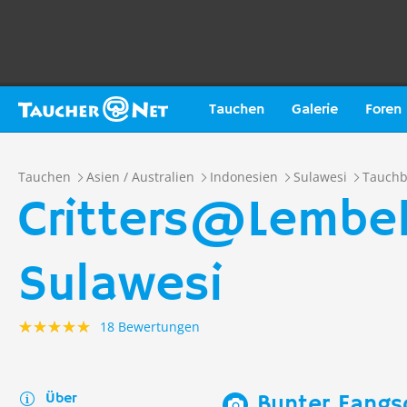
Tauchen
Galerie
Foren
Tauchen
Asien / Australien
Indonesien
Sulawesi
Tauch
Critters@Lembeh
Sulawesi
18 Bewertungen
Über
Bunter Fangs