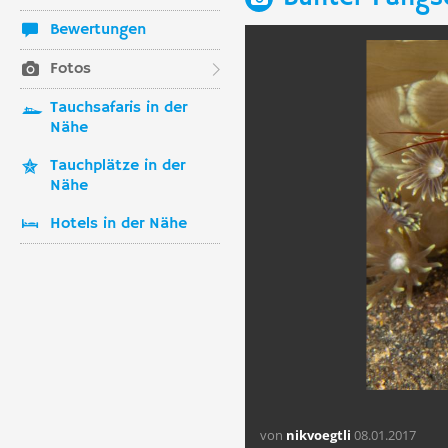
Bewertungen
Fotos
Tauchsafaris in der
Nähe
Tauchplätze in der
Nähe
Hotels in der Nähe
von
nikvoegtli
08.01.2017