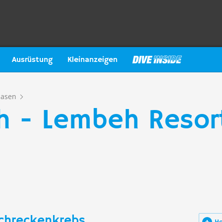
Ausrüstung
Kleinanzeigen
basen
 - Lembeh Resort
chreckenkrebs