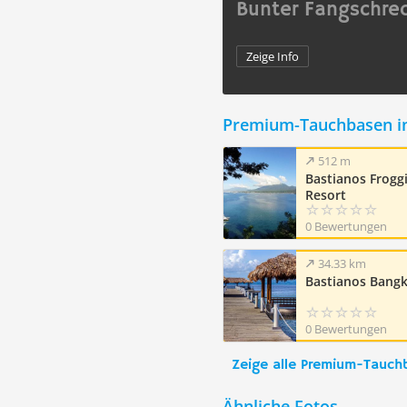
Bunter Fangschre
Zeige Info
Premium-Tauchbasen i
512 m
Bastianos Frogg
Resort
0 Bewertungen
34.33 km
Bastianos Bangk
0 Bewertungen
Zeige alle Premium-Tauch
Ähnliche Fotos