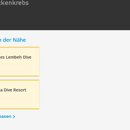
ckenkrebs
n der Nähe
ies Lembeh Dive
a Dive Resort
basen