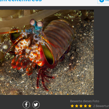
H
Bewerte dieses Foto
2 Bewertu




