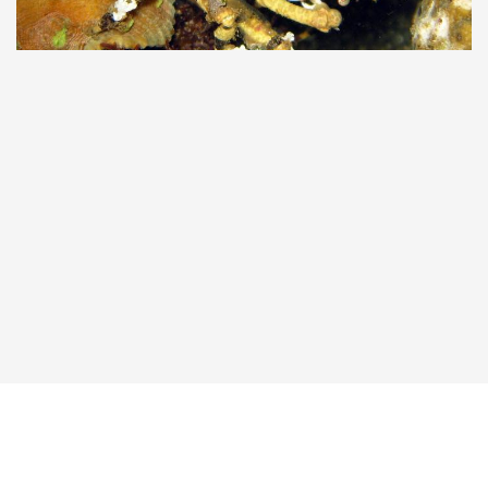
Taucher.Net