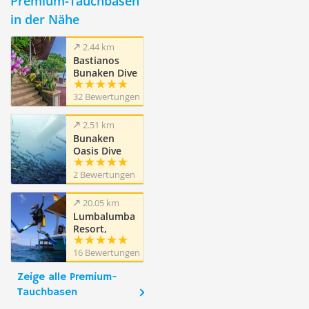
Premium-Tauchbasen
in der Nähe
2.44 km
Bastianos
Bunaken Dive
Resort
32 Bewertungen
2.51 km
Bunaken
Oasis Dive
Resort and
2 Bewertungen
Spa
20.05 km
Lumbalumba
Resort,
Manado,
16 Bewertungen
Sulawesi
Zeige alle Premium-
Tauchbasen