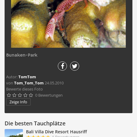
Bunaken-Park
Autor:
TomTom
von
Tom_Tom_Tom
24.05.2010
Bewerte dieses Foto
0 Bewertungen





Zeige Info
Die besten Tauchplätze
Bali Villa Dive Resort Hausriff