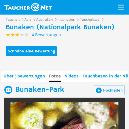
Tauchen
Asien / Australien
Indonesien
Tauchplätze
Bunaken (Nationalpark Bunaken)
4 Bewertungen
Schreibe eine Bewertung
Über
Bewertungen
Fotos
Videos
Tauchbasen in der Nä
Bunaken-Park
Hochladen