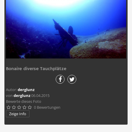
Bonaire diverse Tauchplätze
Autor:
derglunz
von
derglunz
06.04.2015
Bewerte dieses Foto
0 Bewertungen





Zeige Info