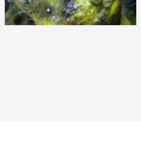
Taucher.Net