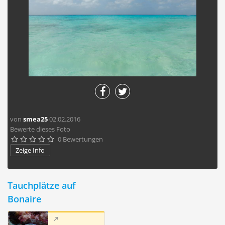
von
smea25
02.02.2016
Bewerte dieses Foto
0 Bewertungen





Zeige Info
Tauchplätze auf
Bonaire