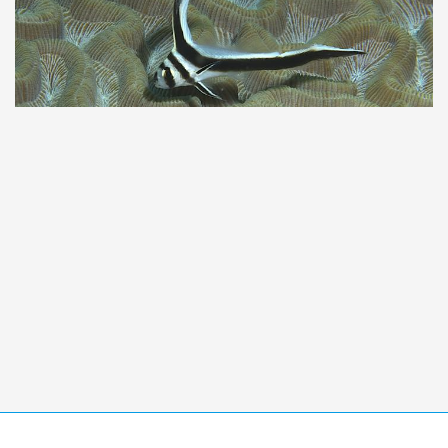
Taucher.Net