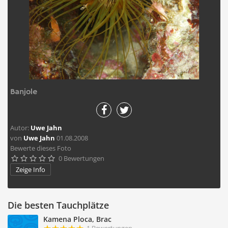
Banjole
Autor:
Uwe Jahn
von
Uwe Jahn
01.08.2008
Bewerte dieses Foto
0 Bewertungen





Zeige Info
Die besten Tauchplätze
Kamena Ploca, Brac