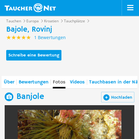
Tauchen
Europa
Kroatien
Tauchplätze
Bajole, Rovinj
1 Bewertungen
Schreibe eine Bewertung
Über
Bewertungen
Fotos
Videos
Tauchbasen in der Nä
Banjole
Hochladen