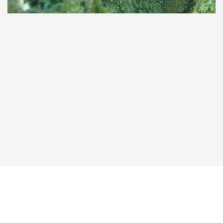
Taucher.Net